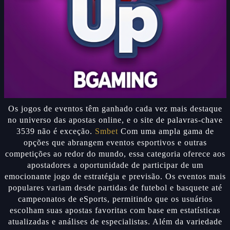
Os jogos de eventos têm ganhado cada vez mais destaque
no universo das apostas online, e o site de palavras-chave
3539 não é exceção.
Smbet
Com uma ampla gama de
opções que abrangem eventos esportivos e outras
competições ao redor do mundo, essa categoria oferece aos
apostadores a oportunidade de participar de um
emocionante jogo de estratégia e previsão. Os eventos mais
populares variam desde partidas de futebol e basquete até
campeonatos de eSports, permitindo que os usuários
escolham suas apostas favoritas com base em estatísticas
atualizadas e análises de especialistas. Além da variedade