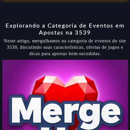
Explorando a Categoria de Eventos em
Apostas na 3539
Neste artigo, mergulhamos na categoria de eventos do site
3539, discutindo suas características, ofertas de jogos e
dicas para apostas bem-sucedidas.