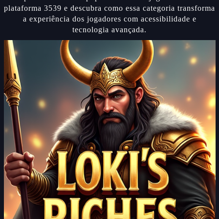
plataforma 3539 e descubra como essa categoria transforma
a experiência dos jogadores com acessibilidade e
tecnologia avançada.