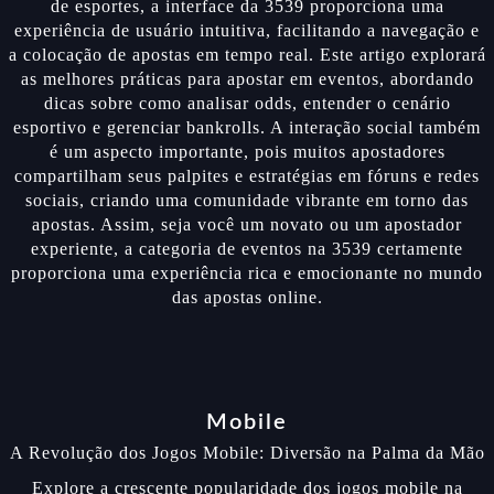
de esportes, a interface da 3539 proporciona uma
experiência de usuário intuitiva, facilitando a navegação e
a colocação de apostas em tempo real. Este artigo explorará
as melhores práticas para apostar em eventos, abordando
dicas sobre como analisar odds, entender o cenário
esportivo e gerenciar bankrolls. A interação social também
é um aspecto importante, pois muitos apostadores
compartilham seus palpites e estratégias em fóruns e redes
sociais, criando uma comunidade vibrante em torno das
apostas. Assim, seja você um novato ou um apostador
experiente, a categoria de eventos na 3539 certamente
proporciona uma experiência rica e emocionante no mundo
das apostas online.
Mobile
A Revolução dos Jogos Mobile: Diversão na Palma da Mão
Explore a crescente popularidade dos jogos mobile na